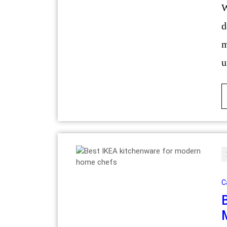
Wer 2025 clever einkaufen mö
d
m
u
C