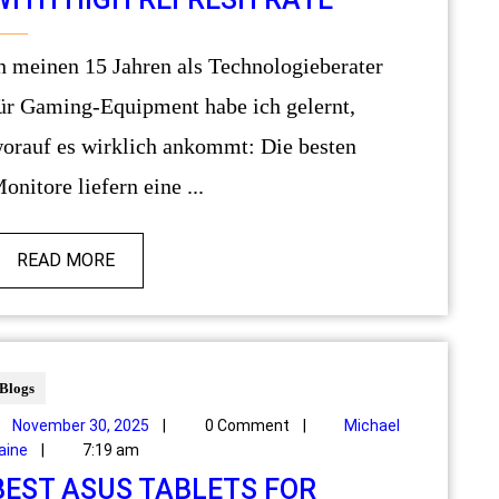
ür Gaming-Equipment habe ich gelernt,
orauf es wirklich ankommt: Die besten
onitore liefern eine ...
READ MORE
Blogs
November 30, 2025
|
0 Comment
|
Michael
aine
|
7:19 am
BEST ASUS TABLETS FOR