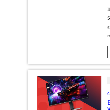
IKEA hat sich längst von einfachen
S
a
m
C