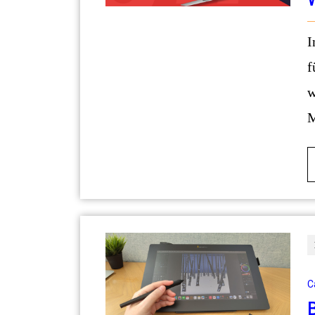
In meinen 15 Jahren als Technologieberater
f
w
M
C