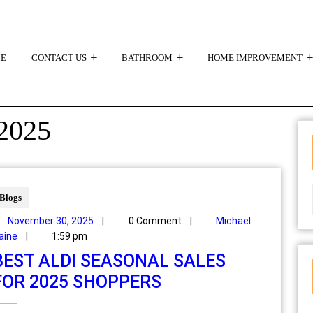
E
CONTACT US
BATHROOM
HOME IMPROVEMENT
2025
Blogs
November 30, 2025
|
0 Comment
|
Michael
aine
|
1:59 pm
BEST ALDI SEASONAL SALES
FOR 2025 SHOPPERS