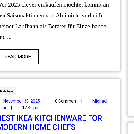
chte, kommt an
en Saisonaktionen von Aldi nicht vorbei.In
einer Laufbahn als Berater für Einzelhandel
nd ...
READ MORE
Kitchen
November 30, 2025
|
0 Comment
|
Michael
aine
|
12:40 pm
BEST IKEA KITCHENWARE FOR
MODERN HOME CHEFS