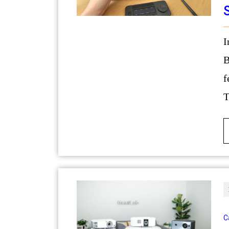
In meinen 15 Jahren als Führungskraft und
B
f
T
C