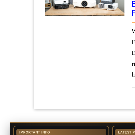
Wer regelmäßig Präsentation
E
E
r
h
IMPORTANT INFO
LATEST 