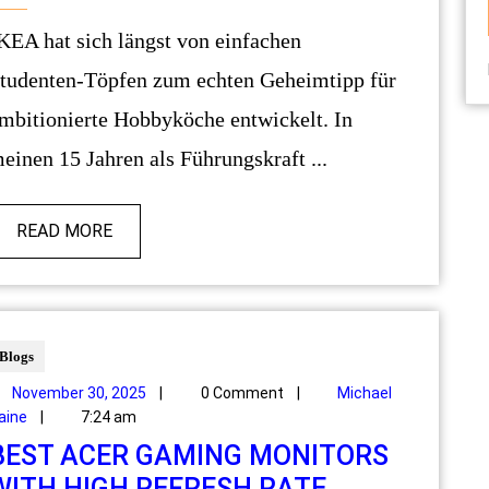
tudenten-Töpfen zum echten Geheimtipp für
mbitionierte Hobbyköche entwickelt. In
einen 15 Jahren als Führungskraft ...
READ MORE
Blogs
November 30, 2025
|
0 Comment
|
Michael
aine
|
7:24 am
BEST ACER GAMING MONITORS
WITH HIGH REFRESH RATE